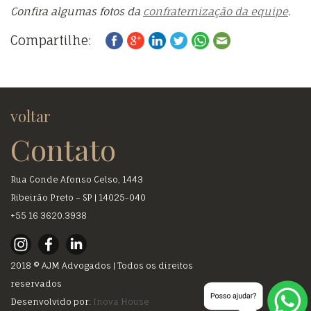
Confira algumas fotos da
confraternização da equipe
.
Compartilhe:
voltar
Contato
Rua Conde Afonso Celso, 1443
Ribeirão Preto – SP | 14025-040
+55 16 3620.3938
2018 © AJM Advogados | Todos os direitos
reservados
Desenvolvido por:
Inova House