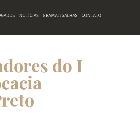
OGADOS
NOTÍCIAS
GRAMATIGALHAS
CONTATO
dores do I
cacia
reto