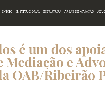
INÍCIO
INSTITUCIONAL
ESTRUTURA
ÁREAS DE ATUAÇÃO
ADV
s é um dos apoia
e Mediação e Advo
da OAB/Ribeirão P