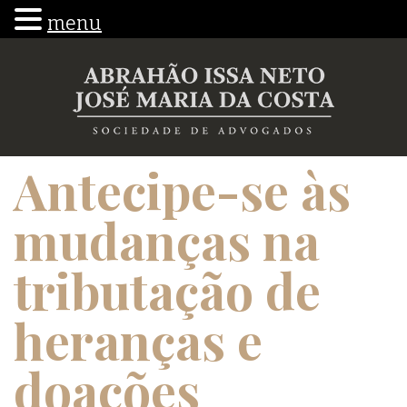
menu
Antecipe-se às
mudanças na
tributação de
heranças e
doações