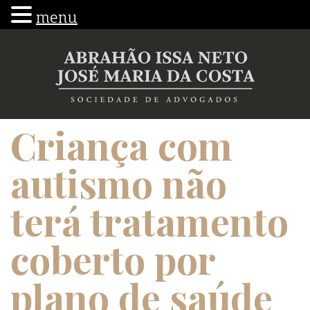
menu
Criança com
autismo não
terá tratamento
coberto por
plano de saúde