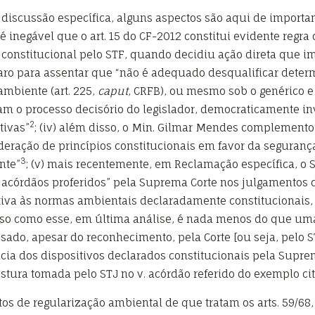
iscussão específica, alguns aspectos são aqui de important
 inegável que o art. 15 do CF-2012 constitui evidente regra 
ado constitucional pelo STF, quando decidiu ação direta que i
 claro para assentar que “não é adequado desqualificar deter
mbiente (art. 225,
caput
, CRFB), ou mesmo sob o genérico e 
 o processo decisório do legislador, democraticamente in
2
tivas”
; (iv) além disso, o Min. Gilmar Mendes complemento
eração de princípios constitucionais em favor da seguranç
3
nte”
; (v) mais recentemente, em Reclamação específica, 
acórdãos proferidos” pela Suprema Corte nos julgamentos da
tiva às normas ambientais declaradamente constitucionais, 
 caso como esse, em última análise, é nada menos do que um
ssado, apesar do reconhecimento, pela Corte [ou seja, pelo S
cácia dos dispositivos declarados constitucionais pela Supre
ostura tomada pelo STJ no v. acórdão referido do exemplo ci
s de regularização ambiental de que tratam os arts. 59/68