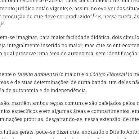
a, também reconhece e aceita “fatos consumados que foram
nto jurídico então vigente; e, assim, no evolver das situaç
13
 a produção do que deve ser produzido”.
E, nessa tarefa, à
14
.
em-se imaginar, para maior facilidade didática, dois círcu
eja integralmente inserido no maior, mas que se entreco
 qual preserve uma área de autonomia, sem identificação 
mente o
Direito Ambiental
(o maior) e o
Código Florestal
(o m
s e de suas determinações; de outra banda, um deles não 
a de autonomia e de independência.
nsão, mantêm ambos regras comuns e são bafejados pelos 
pontos específicos e em algumas áreas e compartimentos, e
inações próprias, desgarrando-se, nessa extensão, de inter
linhas gerais, pode-se dizer que, enquanto o Direito Ambie