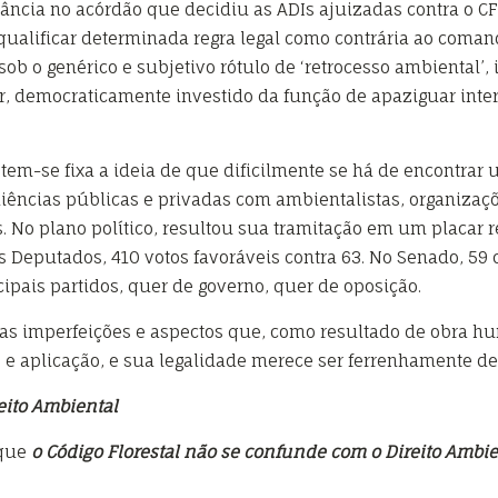
nância no acórdão que decidiu as ADIs ajuizadas contra o C
alificar determinada regra legal como contrária ao coman
sob o genérico e subjetivo rótulo de ‘retrocesso ambiental’
, democraticamente investido da função de apaziguar intere
tem-se fixa a ideia de que dificilmente se há de encontrar u
ências públicas e privadas com ambientalistas, organizaçõ
es. No plano político, resultou sua tramitação em um placar
s Deputados, 410 votos favoráveis contra 63. No Senado, 59 c
ncipais partidos, quer de governo, quer de oposição.
as imperfeições e aspectos que, como resultado de obra hu
o e aplicação, e sua legalidade merece ser ferrenhamente de
eito Ambiental
 que
o Código Florestal não se confunde com o Direito Ambie