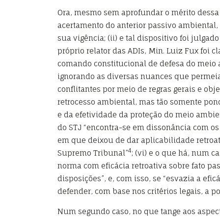
Ora, mesmo sem aprofundar o mérito dessa d
acertamento do anterior passivo ambiental, é
sua vigência; (ii) e tal dispositivo foi julg
próprio relator das ADIs, Min. Luiz Fux foi
comando constitucional de defesa do meio a
ignorando as diversas nuances que permeiam
conflitantes por meio de regras gerais e obje
retrocesso ambiental, mas tão somente pond
e da efetividade da proteção do meio ambie
do STJ “encontra-se em dissonância com os 
em que deixou de dar aplicabilidade retroa
4
Supremo Tribunal”
; (vi) e o que há, num
norma com eficácia retroativa sobre fato pa
disposições”, e, com isso, se “esvazia a efi
defender, com base nos critérios legais, a p
Num segundo caso, no que tange aos aspecto