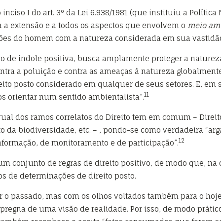
 inciso I do art. 3º da Lei 6.938/1981 (que instituiu a Políti
 a extensão e a todos os aspectos que envolvem o
meio am
ações do homem com a natureza considerada em sua vastidã
de índole positiva, busca amplamente proteger a natureza;
ontra a poluição e contra as ameaças à natureza globalment
to posto considerado em qualquer de seus setores. E, em s
11
os orientar num sentido ambientalista”.
 qual dos ramos correlatos do Direito tem em comum – Direito
ireito da biodiversidade, etc. – , pondo-se como verdadeira 
12
informação, de monitoramento e de participação”.
a um conjunto de regras de direito positivo, de modo que, 
os de determinações de direito posto.
 o passado, mas com os olhos voltados também para o hoje 
pregna de uma visão de realidade. Por isso, de modo prático