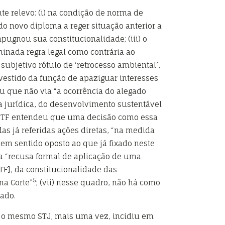
e relevo: (i) na condição de norma de
do novo diploma a reger situação anterior a
mpugnou sua constitucionalidade; (iii) o
minada regra legal como contrária ao
subjetivo rótulo de ‘retrocesso ambiental’,
vestido da função de apaziguar interesses
u que não via “a ocorrência do alegado
a jurídica, do desenvolvimento sustentável
o STF entendeu que uma decisão como essa
s já referidas ações diretas, “na medida
em sentido oposto ao que já fixado neste
a “recusa formal de aplicação de uma
TF], da constitucionalidade das
5
ma Corte”
; (vii) nesse quadro, não há como
tado.
, o mesmo STJ, mais uma vez, incidiu em