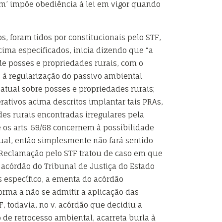
um’ impõe obediência à lei em vigor quando
s, foram tidos por constitucionais pelo STF,
 acima especificados, inicia dizendo que “a
de posses e propriedades rurais, com o
o à regularização do passivo ambiental
atual sobre posses e propriedades rurais;
rativos acima descritos implantar tais PRAs,
des rurais encontradas irregulares pela
e os arts. 59/68 concernem à possibilidade
tual, então simplesmente não fará sentido
m Reclamação pelo STF tratou de caso em que
acórdão do Tribunal de Justiça do Estado
is específico, a ementa do acórdão
forma a não se admitir a aplicação das
TF, todavia, no v. acórdão que decidiu a
de retrocesso ambiental, acarreta burla à