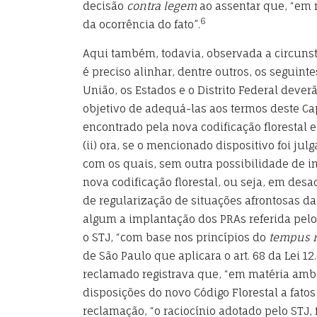
decisão
contra legem
ao assentar que, “em 
6
da ocorrência do fato”.
Aqui também, todavia, observada a circunstân
é preciso alinhar, dentre outros, os seguinte
União, os Estados e o Distrito Federal deve
objetivo de adequá-las aos termos deste Cap
encontrado pela nova codificação florestal 
(ii) ora, se o mencionado dispositivo foi ju
com os quais, sem outra possibilidade de in
nova codificação florestal, ou seja, em desa
de regularização de situações afrontosas da
algum a implantação dos PRAs referida pelo
o STJ, “com base nos princípios do
tempus r
de São Paulo que aplicara o art. 68 da Lei 1
reclamado registrava que, “em matéria ambi
disposições do novo Código Florestal a fatos 
reclamação, “o raciocínio adotado pelo STJ,