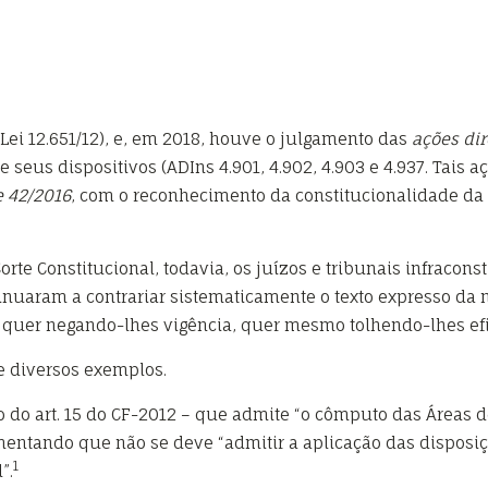
(Lei 12.651/12), e, em 2018, houve o julgamento das
ações dir
 seus dispositivos (ADIns 4.901, 4.902, 4.903 e 4.937. Tais
e
42/2016
, com o reconhecimento da constitucionalidade da 
e Constitucional, todavia, os juízos e tribunais infraconst
inuaram a contrariar sistematicamente o texto expresso da n
, quer negando-lhes vigência, quer mesmo tolhendo-lhes efi
e diversos exemplos.
o do art. 15 do CF-2012 – que admite “o cômputo das Áreas 
mentando que não se deve “admitir a aplicação das disposiçõ
1
”.