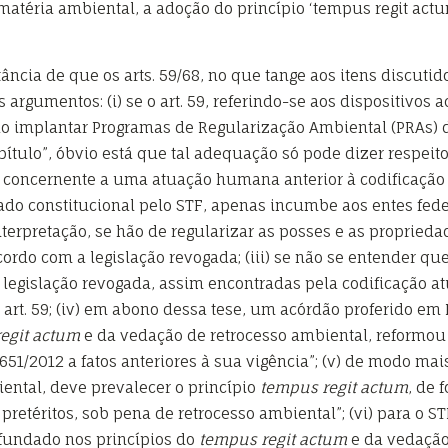
matéria ambiental, a adoção do princípio ‘tempus regit act
cia de que os arts. 59/68, no que tange aos itens discutido
s argumentos: (i) se o art. 59, referindo-se aos dispositivos
rão implantar Programas de Regularização Ambiental (PRAs) 
ítulo”, óbvio está que tal adequação só pode dizer respeit
e concernente a uma atuação humana anterior à codificação 
lgado constitucional pelo STF, apenas incumbe aos entes fede
terpretação, se hão de regularizar as posses e as proprieda
cordo com a legislação revogada; (iii) se não se entender qu
 legislação revogada, assim encontradas pela codificação a
 art. 59; (iv) em abono dessa tese, um acórdão proferido e
egit actum
e da vedação de retrocesso ambiental, reformou 
2.651/2012 a fatos anteriores à sua vigência”; (v) de modo ma
ental, deve prevalecer o princípio
tempus regit actum
, de 
pretéritos, sob pena de retrocesso ambiental”; (vi) para o S
 fundado nos princípios do
tempus regit actum
e da vedação 