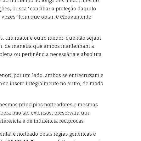
 se acumulando ao longo dos anos”, mesmo
ões, busca “conciliar a proteção daquilo
s vezes “[tem que optar, e efetivamente
los, um maior e outro menor, que não sejam
rtem, de maneira que ambos mantenham a
plena ou pertinência necessária e absoluta
enor): por um lado, ambos se entrecruzam e
se insere integralmente no outro, de modo
mesmos princípios norteadores e mesmas
mbora não tão extensos, preservam um
ferência e de influência recíprocas.
ntal é norteado pelas regras genéricas e