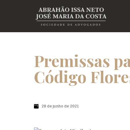
Premissas par
Código Flore
28 de junho de 2021