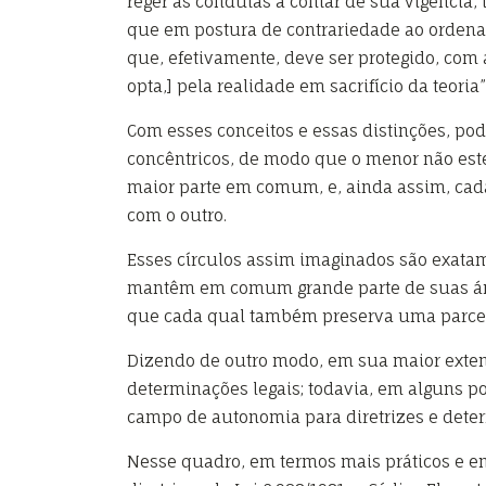
reger as condutas a contar de sua vigênci
que em postura de contrariedade ao ordename
que, efetivamente, deve ser protegido, com
opta,] pela realidade em sacrifício da teoria”
Com esses conceitos e essas distinções, pod
concêntricos, de modo que o menor não est
maior parte em comum, e, ainda assim, cada
com o outro.
Esses círculos assim imaginados são exata
mantêm em comum grande parte de suas área
que cada qual também preserva uma parcel
Dizendo de outro modo, em sua maior exte
determinações legais; todavia, em alguns 
campo de autonomia para diretrizes e determ
Nesse quadro, em termos mais práticos e em 