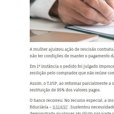
A mulher ajuizou ação de rescisão contratu
não ter condições de manter o pagamento d
Em 1ª instância o pedido foi julgado improc
resilição pelo comprador que não reúne con
Assim, o TJ/SP, ao reformar parcialmente a 
restituição de 85% dos valores pagos.
O banco recorreu. No recurso especial, a inst
fiduciária –
9.514/97
. Sustentou necessidade 
demonstrado qualquer ato ilícito por parte 