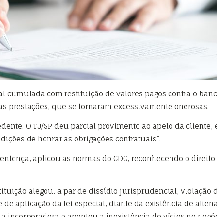
al cumulada com restituição de valores pagos contra o banc
as prestações, que se tornaram excessivamente onerosas.
edente. O TJ/SP deu parcial provimento ao apelo da cliente,
dições de honrar as obrigações contratuais”.
sentença, aplicou as normas do CDC, reconhecendo o direito
ituição alegou, a par de dissídio jurisprudencial, violação d
de aplicação da lei especial, diante da existência de aliena
da incorporadora e apontou a inexistência de vícios no negóc