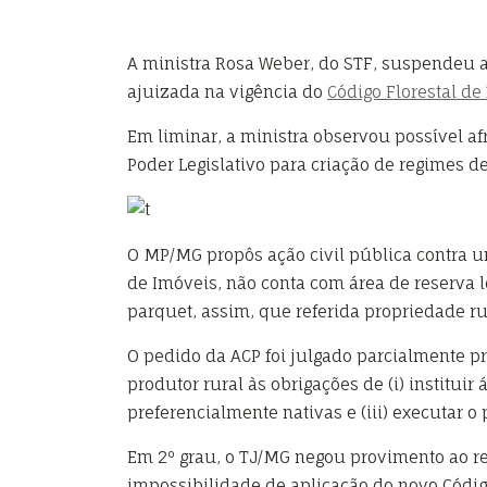
A ministra Rosa Weber, do STF, suspendeu 
ajuizada na vigência do
Código Florestal de
Em liminar, a ministra observou possível af
Poder Legislativo para criação de regimes de
O MP/MG propôs ação civil pública contra um
de Imóveis, não conta com área de reserva l
parquet, assim, que referida propriedade r
O pedido da ACP foi julgado parcialmente p
produtor rural às obrigações de (i) institui
preferencialmente nativas e (iii) executar o 
Em 2º grau, o TJ/MG negou provimento ao re
impossibilidade de aplicação do novo Códig