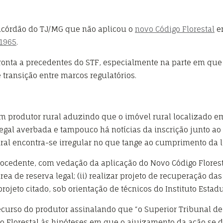
acórdão do TJ/MG que não aplicou o
novo Código Florestal
em
 1965
.
ronta a precedentes do STF, especialmente na parte em que 
 transição entre marcos regulatórios.
 produtor rural aduzindo que o imóvel rural localizado em 
egal averbada e tampouco há notícias da inscrição junto ao
ural encontra-se irregular no que tange ao cumprimento da l
rocedente, com vedação da aplicação do Novo Código Florest
r área de reserva legal; (ii) realizar projeto de recuperação
projeto citado, sob orientação de técnicos do Instituto Estadu
curso do produtor assinalando que “o Superior Tribunal de 
o Florestal às hipóteses em que o ajuizamento da ação se d