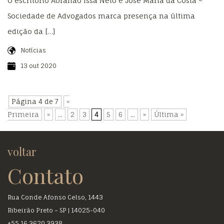
O escritório Abrahão Issa Neto e José Maria da Costa –
Sociedade de Advogados marca presença na última
edição da […]
Notícias
13 out 2020
Página 4 de 7
«
Primeira
«
...
2
3
4
5
6
...
»
Última »
voltar
Contato
Rua Conde Afonso Celso, 1443
Ribeirão Preto – SP | 14025-040
+55 16 3620.3938